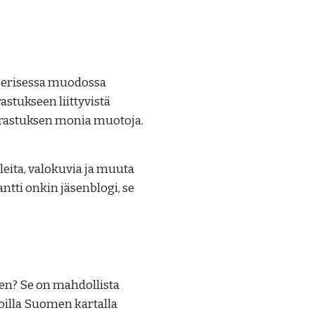
aperisessa muodossa
astukseen liittyvistä
arrastuksen monia muotoja.
leita, valokuvia ja muuta
ntti onkin jäsenblogi, se
en? Se on mahdollista
illa Suomen kartalla