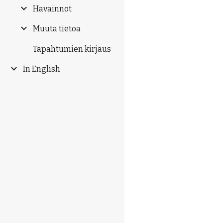
Havainnot
Muuta tietoa
Tapahtumien kirjaus
In English