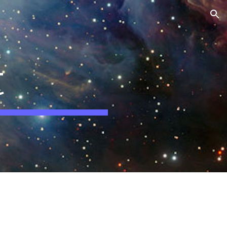
ion
t