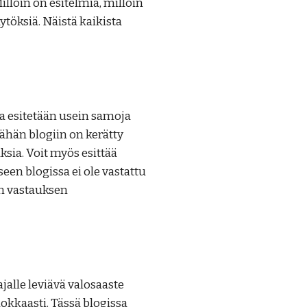
lloin on esitelmiä, milloin
äytöksiä. Näistä kaikista
sa esitetään usein samoja
 Tähän blogiin on kerätty
ksia. Voit myös esittää
en blogissa ei ole vastattu
n vastauksen
ajalle leviävä valosaaste
kkaasti. Tässä blogissa