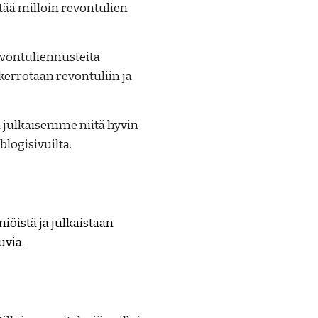
tää milloin revontulien
revontuliennusteita
kerrotaan revontuliin ja
sa julkaisemme niitä hyvin
logisivuilta.
iöistä ja julkaistaan
uvia.