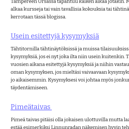
Tampereen Ursassa tapahtuu kaiken aikaa jotakin. Mi
alkaa kursseja tai vain tavallisia kokouksia tai tähtin
kerrotaan tässä blogissa.
Usein esitettyjä kysymyksiä
Tähtitornilla tähtinäytöksissä ja muissa tilaisuuksis
kysymyksiä, jos ei nyt joka ilta niin usein kuitenkin.
vuosien aikana esitettyjä kysymyksiä ja niihin vastau
oman kysymyksen, jos mieltäsi vaivaavaan kysymykse
jo aikaisemmin. Kysymyksesi voi johtaa myös jonku
täydentämiseen.
Pimeätaivas
Pimeä taivas pitäisi olla jokaisen ulottuvilla mutta la
estää esimerkiksi Linnunradan näkemisen hyvin teho