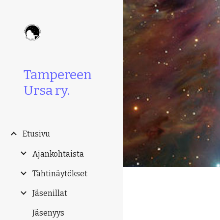
Sk
Tampereen
Ursa ry.
Etusivu
Ajankohtaista
Tähtinäytökset
Jäsenillat
Jäsenyys