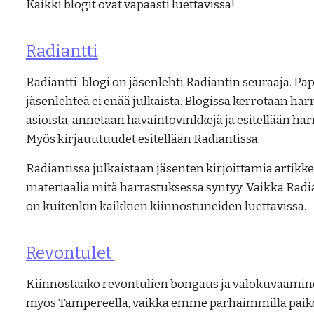
Kaikki blogit ovat vapaasti luettavissa!
Radiantti
Radiantti-blogi on jäsenlehti Radiantin seuraaja. P
jäsenlehteä ei enää julkaista. Blogissa kerrotaan harr
asioista, annetaan havaintovinkkejä ja esitellään h
Myös kirjauutuudet esitellään Radiantissa.
Radiantissa julkaistaan jäsenten kirjoittamia artikke
materiaalia mitä harrastuksessa syntyy. Vaikka Radia
on kuitenkin kaikkien kiinnostuneiden luettavissa.
Revontulet
Kiinnostaako revontulien bongaus ja valokuvaamin
myös Tampereella, vaikka emme parhaimmilla paiko