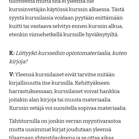
tiliotteesta mutta sitä ei yleensä ole
kurssinvetäjän käytössä kurssin alkaessa. Tästä
syystä kurssilaisia voidaan pyytään esittämään
kuitti tai vastaava selvitys ennen kurssin alkua,
etenkin viimehetkellä kurssille hyväksytyiltä.
K:
Liittyykö kursseihin opintomateriaalia, kuten
kirjoja?
V:
Yleensä kurssilaiset eivät tarvitse mitään
kirjallisuutta itse kurssilla. Kehittyäkseen
harrastuksessaan, kurssilaiset voivat hankkia
joitakin alan kirjoja tai muuta materiaalia.
Kurssin vetäjä voi suositella sopivaa materiaalia.
Tähtitornilla on jonkin verran myyntivarastoa
mutta uusimmat kirjat joudutaan yleensä
tilaamaan yhteistilauksena ja se ottaa aikaa