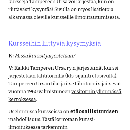
kursseja Tampereen Ursa voi järjestää, kun on
riittävästi kysyntää! Sivulla on myös lisätietoja
alkamassa oleville kursseille ilmoittautumisesta.
Kursseihin liittyviä kysymyksiä
K:
Missä kurssit järjestetään?
V:
Kaikki Tamperen Ursa ry:n järjestämät kurssi
järjestetään tähtitornilla (kts. sijainti
etusivulta
).
Tampereen Ursan tilat ja itse tähtitorni sijaitsevat
vuonna 1960 valmistuneen
vesitornin ylimmässä
kerroksessa
.
Useimmissa kursseissa on
etäosallistumisen
mahdollisuus. Tästä kerrotaan kurssi-
ilmoituksessa tarkemmin.