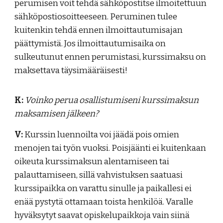
perumisen voit tehdä sähköpostitse ilmoitettuun
sähköpostiosoitteeseen. Peruminen tulee
kuitenkin tehdä ennen ilmoittautumisajan
päättymistä. Jos ilmoittautumisaika on
sulkeutunut ennen perumistasi, kurssimaksu on
maksettava täysimääräisesti!
K:
Voinko perua osallistumiseni kurssimaksun
maksamisen jälkeen?
V:
Kurssin luennoilta voi jäädä pois omien
menojen tai työn vuoksi. Poisjäänti ei kuitenkaan
oikeuta kurssimaksun alentamiseen tai
palauttamiseen, sillä vahvistuksen saatuasi
kurssipaikka on varattu sinulle ja paikallesi ei
enää pystytä ottamaan toista henkilöä. Varalle
hyväksytyt saavat opiskelupaikkoja vain siinä