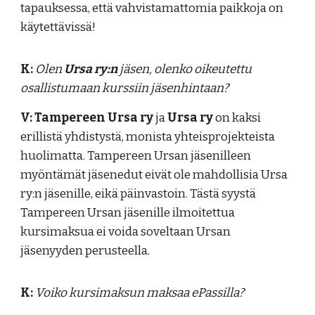
tapauksessa, että vahvistamattomia paikkoja on
käytettävissä!
K:
Olen
Ursa ry:n
jäsen, olenko oikeutettu
osallistumaan kurssiin jäsenhintaan?
V:
Tampereen Ursa ry
ja
Ursa ry
on kaksi
erillistä yhdistystä, monista yhteisprojekteista
huolimatta. Tampereen Ursan jäsenilleen
myöntämät jäsenedut eivät ole mahdollisia Ursa
ry:n jäsenille, eikä päinvastoin. Tästä syystä
Tampereen Ursan jäsenille ilmoitettua
kursimaksua ei voida soveltaan Ursan
jäsenyyden perusteella.
K:
Voiko kursimaksun maksaa ePassilla?