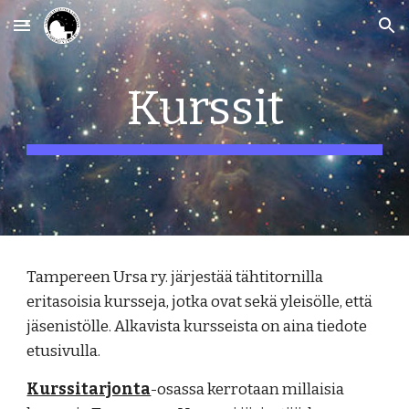
Skip to main content
Skip to navigation
Kurssit
Tampereen Ursa ry. järjestää tähtitornilla
eritasoisia kursseja, jotka ovat sekä yleisölle, että
jäsenistölle. Alkavista kursseista on aina tiedote
etusivulla.
Kurssitarjonta
-osassa kerrotaan millaisia