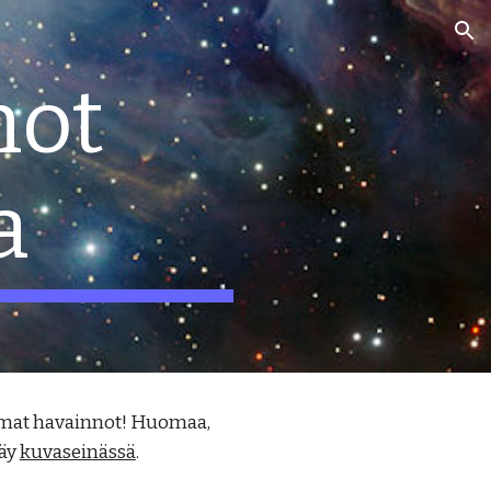
ion
not
a
immat havainnot! Huomaa,
näy
kuvaseinässä
.