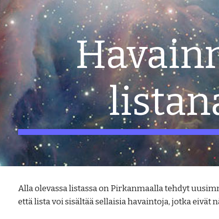
ip to main content
Skip to navigat
Havain
listan
Alla olevassa listassa on Pirkanmaalla tehdyt uus
että lista voi sisältää sellaisia havaintoja, jotka eivät 