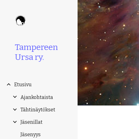
Sk
Tampereen
Ursa ry.
Etusivu
Ajankohtaista
Tähtinäytökset
Jäsenillat
Jäsenyys