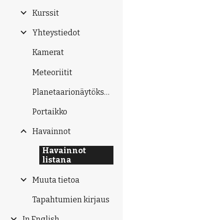
Kurssit
Yhteystiedot
Kamerat
Meteoriitit
Planetaarionäytökset
Portaikko
Havainnot
Havainnot
listana
Muuta tietoa
Tapahtumien kirjaus
In English