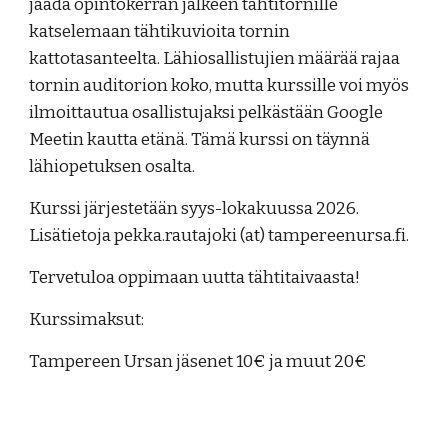
jäädä opintokerran jälkeen tähtitornille
katselemaan tähtikuvioita tornin
kattotasanteelta. Lähiosallistujien
määrää rajaa
tornin auditorion koko, mutta kurssille voi myös
ilmoittautua osallistujaksi pelkästään Google
Meetin kautta etänä. Tämä kurssi on täynnä
lähiopetuksen osalta.
Kurssi järjestetään syys-lokakuussa 2026.
Lisätietoja pekka.rautajoki (at) tampereenursa.fi.
Tervetuloa oppimaan uutta tähtitaivaasta!
Kurssimaksut:
Tampereen Ursan jäsenet 10€ ja muut 20€