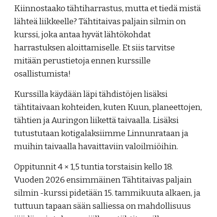
Kiinnostaako tähtiharrastus, mutta et tiedä mistä
lähteä liikkeelle? Tähtitaivas paljain silmin on
kurssi, joka antaa hyvät lähtökohdat
harrastuksen aloittamiselle. Et siis tarvitse
mitään perustietoja ennen kurssille
osallistumista!
Kurssilla käydään läpi tähdistöjen lisäksi
tähtitaivaan kohteiden, kuten Kuun, planeettojen,
tähtien ja Auringon liikettä taivaalla. Lisäksi
tutustutaan kotigalaksiimme Linnunrataan ja
muihin taivaalla havaittaviin valoilmiöihin.
Oppitunnit 4 × 1,5 tuntia torstaisin kello 18.
Vuoden 2026 ensimmäinen Tähtitaivas paljain
silmin -kurssi pidetään 15. tammikuuta alkaen, ja
tuttuun tapaan sään salliessa on mahdollisuus