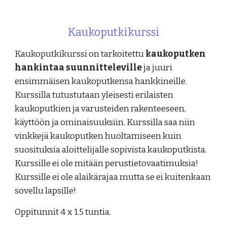
Kaukoputkikurssi
Kaukoputkikurssi on tarkoitettu
kaukoputken
hankintaa suunnitteleville
ja juuri
ensimmäisen kaukoputkensa hankkineille.
Kurssilla tutustutaan yleisesti erilaisten
kaukoputkien ja varusteiden rakenteeseen,
käyttöön ja ominaisuuksiin. Kurssilla saa niin
vinkkejä kaukoputken huoltamiseen kuin
suosituksia aloittelijalle sopivista kaukoputkista.
Kurssille ei ole mitään perustietovaatimuksia!
Kurssille ei ole alaikärajaa mutta se ei kuitenkaan
sovellu lapsille!
Oppitunnit 4 x 1.5 tuntia.