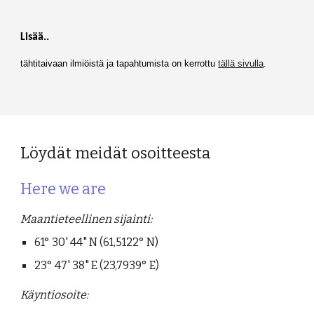
Lisää..
tähtitaivaan ilmiöistä ja tapahtumista on kerrottu
tällä sivulla
.
Löydät meidät osoitteesta
Here we are
Maantieteellinen sijainti:
61° 30' 44" N (61,5122° N)
23° 47' 38" E (23,7939° E)
Käyntiosoite: