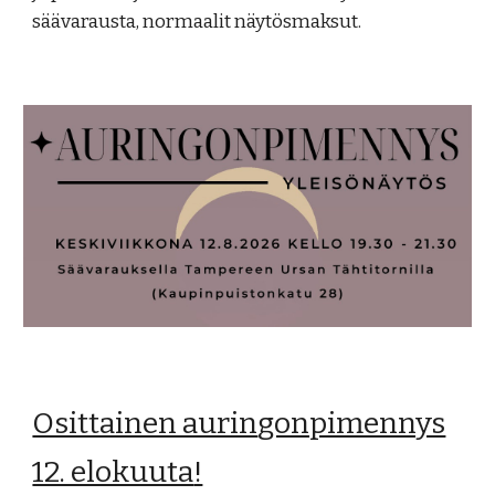
säävarausta, normaalit näytösmaksut.
Osittainen aurin
gonpimennys
12. elokuuta
!