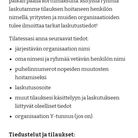
paikan päällä korttimaksuna.
ksityisiä ryhmiä
laskutamme tilauksen hoitaneen henkilön
nimellä, yritysten ja muiden organisaatioiden
tulee ilmoittaa tarkat laskutustiedot!
Tilatessasi anna seuraavat tiedot:
järjestävän organisaation nimi
oma nimesi ja ryhmää vetävän henkilön nimi
puhelinnumerot nopeiden muutosten
hoitamiseksi
laskutusosoite
muut tilauksesi käsittelyyn ja laskutukseen
liittyvät oleelliset tiedot
organisaation Y-tunnus (jos on).
Tiedustelut ja tilaukset: