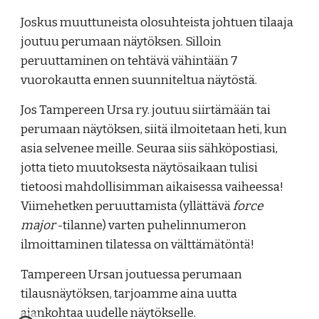
Joskus muuttuneista olosuhteista johtuen tilaaja
joutuu perumaan näytöksen. Silloin
peruuttaminen on tehtävä vähintään 7
vuorokautta ennen suunniteltua näytöstä.
Jos Tampereen Ursa ry. joutuu siirtämään tai
perumaan näytöksen, siitä ilmoitetaan heti, kun
asia selvenee meille. Seuraa siis sähköpostiasi,
jotta tieto muutoksesta näytösaikaan tulisi
tietoosi mahdollisimman aikaisessa vaiheessa!
Viimehetken peruuttamista (yllättävä
force
major
-tilanne) varten puhelinnumeron
ilmoittaminen tilatessa on välttämätöntä!
Tampereen Ursan joutuessa perumaan
tilausnäytöksen, tarjoamme aina uutta
ajankohtaa uudelle näytökselle.