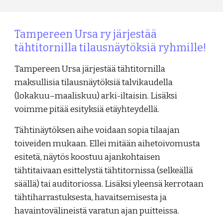
Tampereen Ursa ry järjestää
tähtitornilla tilausnäytöksiä ryhmille!
Tampereen Ursa järjestää tähtitornilla
maksullisia tilausnäytöksiä talvikaudella
(lokakuu–maaliskuu) arki-iltaisin. Lisäksi
voimme pitää esityksiä etäyhteydellä.
Tähtinäytöksen aihe voidaan sopia tilaajan
toiveiden mukaan. Ellei mitään aihetoivomusta
esitetä, näytös koostuu ajankohtaisen
tähtitaivaan esittelystä tähtitornissa (selkeällä
säällä) tai auditoriossa. Lisäksi yleensä kerrotaan
tähtiharrastuksesta, havaitsemisesta ja
havaintovälineistä varatun ajan puitteissa.