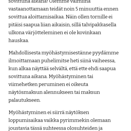
sovittuna aikana! Olemme valmiina
vastaanottamaan teidät noin 5 minuuttia ennen
sovittua aloittamisaikaa. Näin ollen tornille ei
pitäisi saapua liian aikaisin, sillä talvipakkasella
ulkona värjötteleminen ei ole kovinkaan
hauskaa.
Mahdollisesta myöhästymisestänne pyydämme
ilmoittamaan puhelimitse heti siinä vaiheessa,
kun alkaa näyttää selvältä, että ette ehdi saapua
sovittuna aikana. Myöhästyminen tai
viimehetken peruminen ei oikeuta
näytösmaksun alennukseen tai maksun
palautukseen.
Myöhästyminen ei siirrä näytöksen
loppumisaikaa vaikka pyrimmekin olemaan
joustavia tässä suhteessa olosuhteiden ja