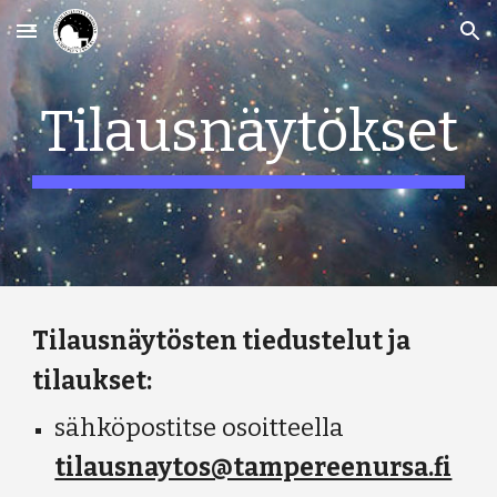
Skip to main content
Skip to navigation
Tilausnäytökset
Tilausnäytösten tiedustelut ja
tilaukset:
sähköpostitse osoitteella
tilausnaytos@tampereenursa.fi