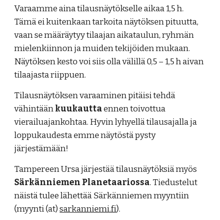
Varaamme aina tilausnäytökselle aikaa 1,5 h.
Tämä ei kuitenkaan tarkoita näytöksen pituutta,
vaan se määräytyy tilaajan aikataulun, ryhmän
mielenkiinnon ja muiden tekijöiden mukaan.
Näytöksen kesto voi siis olla välillä 0,5 – 1,5 h aivan
tilaajasta riippuen.
Tilausnäytöksen varaaminen pitäisi tehdä
vähintään
kuukautta
ennen toivottua
vierailuajankohtaa. Hyvin lyhyellä tilausajalla ja
loppukaudesta emme näytöstä pysty
järjestämään!
Tampereen Ursa järjestää tilausnäytöksiä myös
Särkänniemen Planetaariossa
. Tiedustelut
näistä tulee lähettää Särkänniemen myyntiin
(myynti (at)
sarkanniemi.fi
).