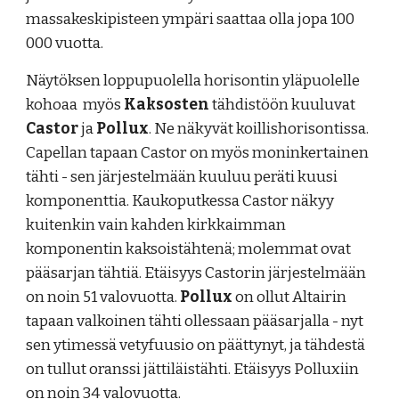
massakeskipisteen ympäri saattaa olla jopa 100
000 vuotta.
Näytöksen loppupuolella horisontin yläpuolelle
kohoaa myös
Kaksosten
tähdistöön kuuluvat
Castor
ja
Pollux
. Ne näkyvät koillishorisontissa.
Capellan tapaan Castor on myös
moninkertainen
tähti - sen järjestelmään kuuluu peräti kuusi
komponenttia. Kaukoputkessa Castor näkyy
kuitenkin vain kahden kirkkaimman
komponentin kaksoistähtenä; molemmat ovat
pääsarjan tähtiä. Etäisyys Castorin järjestelmään
on noin 51 valovuotta.
Pollux
on ollut Altairin
tapaan valkoinen tähti ollessaan pääsarjalla - nyt
sen ytimessä vetyfuusio on päättynyt, ja tähdestä
on tullut oranssi jättiläistähti. Etäisyys Polluxiin
on noin 34 valovuotta.