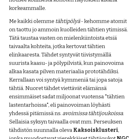
korkeammalle.
Me kaikki olemme
tähtipölyä
- kehomme atomit
on taottu jo ammoin kuolleiden tähtien ytimissä.
Tätä taustaa vasten on mielenkiintoista etsiä
taivaalta kohteita, jotka kertovat tähtien
elinkaaresta. Tähdet syntyvät tiivistymällä
suurista kaasu- ja pölypilvistä, kun painovoima
alkaa kasata pilven materiaalia prototähdiksi.
Kerrallaan voi syntyä kymmeniä tai jopa satoja
tähtiä. Nuoret tähdet viettävät elämänsä
ensimmäiset sadat miljoonat vuotensa "tähtien
lastentarhoissa", eli painovoiman löyhästi
yhdessä pitämissä ns.
avoimissa tähtijoukoissa
.
Sellaisia syksyn taivaalla ovat mm. Perseuksen
tähdistön suunnalla oleva
Kaksoisklusteri
,
jonka muodostavat vierekkäiset tähtijoukot
NGC