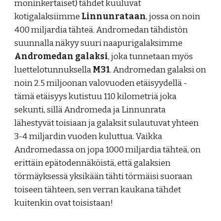
moninkertaiset) tähdet kuuluvat
kotigalaksiimme
Linnunrataan
, jossa on noin
400 miljardia tähteä. Andromedan tähdistön
suunnalla näkyy suuri naapurigalaksimme
Andromedan galaksi
, joka tunnetaan myös
luettelotunnuksella
M31
. Andromedan galaksi on
noin 2.5 miljoonan valovuoden etäisyydellä -
tämä etäisyys kutistuu 110 kilometriä joka
sekunti, sillä Andromeda ja Linnunrata
lähestyvät toisiaan ja galaksit sulautuvat yhteen
3-4 miljardin vuoden kuluttua. Vaikka
Andromedassa on jopa 1000 miljardia tähteä, on
erittäin epätodennäköistä, että galaksien
törmäyksessä yksikään tähti törmäisi suoraan
toiseen tähteen, sen verran kaukana tähdet
kuitenkin ovat toisistaan!