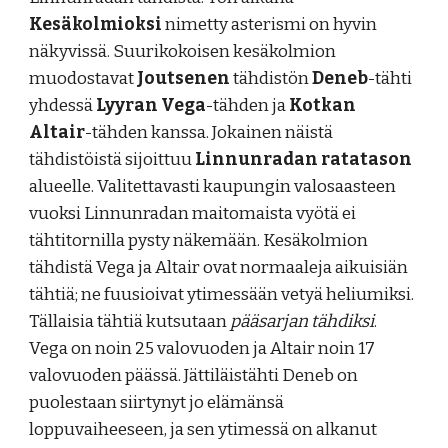
Kesäkolmioksi
nimetty asterismi on hyvin
näkyvissä. Suurikokoisen
k
esäkolmion
muodostavat
Joutsenen
tähdistön
Deneb
-tähti
yhdessä
Lyyran
Vega
-
tähden
ja
Kotkan
Altair
-täh
d
en kanssa.
J
okainen näistä
tähdistöistä sijoittuu
Linnunradan ratatason
alueelle
. Valitettavasti kaupungin valosaasteen
vuoksi Linnunradan maitomaista vyötä ei
tähtitornilla pysty näkemään
. Kesäkolmion
tähdistä Vega ja Altair ovat
normaaleja aikuisiän
tähtiä; ne fuusioivat ytimessään vetyä heliumiksi.
Tällaisia tähtiä kutsutaan
pääsarjan tähdiksi
.
Vega on noin 25 valovuoden ja Altair noin 17
valovuoden päässä. Jättiläistähti Deneb on
puolestaan siirtynyt jo elämänsä
loppuvaiheeseen, ja sen ytimessä on alkanut