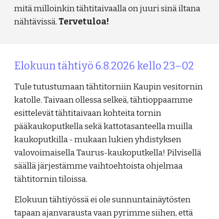
mitä milloinkin tähtitaivaalla on juuri sinä iltana
nähtävissä.
Tervetuloa!
Elokuun tähtiyö
6
.8.202
6
kello 23–02
Tule tutustumaan tähtitorniin Kaupin vesitornin
katolle. Taivaan ollessa selkeä, tähtioppaamme
esittelevät tähtitaivaan kohteita tornin
pääkaukoputkella sekä kattotasanteella
muilla
kaukoputkilla - mukaan lukien yhdistyksen
valovoimaisella Taurus-kaukoputkella! Pilvisellä
säällä järjestämme vaihtoehtoista ohjelmaa
tähtitornin tiloissa.
Elokuun tähtiyössä ei ole sunnuntainäytösten
tapaan ajanvarausta vaan pyrimme siihen, että