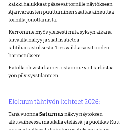
kaikki halukkaat pääsevät tornille näytökseen.
Ajanvarausten puuttuminen saattaa aiheuttaa
tornilla jonottamista.
Kerromme myös yleisesti mitä syksyn aikana
taivaalla näkyy ja saat lisätietoa
tähtiharrastuksesta. Ties vaikka saisit uuden
harrastuksen
!
Katolla olevista
kameroistamme
voit tarkistaa
yön pilvisyystilanteen.
Elokuun tähtiyön kohteet 2026:
Tänä vuonna
Saturnus
näkyy näytöksen
alkuvaiheessa matalalla etelässä, ja puolikas Kuu
nousee koillisesta kohoten näytöksen aikana