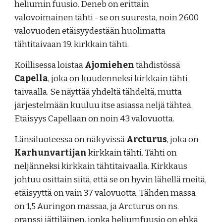
heliumin fuusio. Deneb on erittäin
valovoimainen tähti - se on suuresta, noin 2600
valovuoden etäisyydestään huolimatta
tähtitaivaan 19. kirkkain tähti.
Koillisessa loistaa
Ajomiehen
tähdistössä
Capella
, joka on kuudenneksi kirkkain tähti
taivaalla. S
e näyttää yhdeltä tähdeltä, mutta
järjestelmään kuuluu itse asiassa neljä tähteä.
Etäisyys Capellaan on noin 43 valovuotta.
Länsiluoteessa on näkyvissä
Arcturus
, joka on
Karhunvartijan
kirkkain tähti. Tähti on
neljänneksi kirkkain tähtitaivaalla. Kirkkaus
johtuu osittain siitä, että se on hyvin lähellä meitä,
etäisyyttä on vain 37 valovuotta. Tähden massa
on 1,5
A
uringon massaa
, ja Arcturus
on ns.
oranssi jättiläinen, jonka heliumfuusio on ehkä