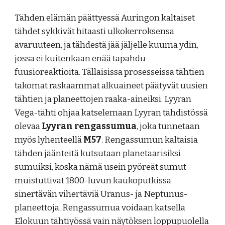
Tähden elämän päättyessä Auringon kaltaiset
tähdet sykkivät hitaasti ulkokerroksensa
avaruuteen, ja tähdestä jää jäljelle kuuma ydin,
jossa ei kuitenkaan enää tapahdu
fuusioreaktioita. Tällaisissa prosesseissa tähtien
takomat raskaammat alkuaineet päätyvät uusien
tähtien ja planeettojen raaka-aineiksi. Lyyran
Vega-tähti ohjaa katselemaan Lyyran tähdistössä
olevaa
Lyyran rengassumua
,
joka tunnetaan
myös lyhenteellä
M57
. Rengassumun kaltaisia
tähden jäänteitä kutsutaan planetaarisiksi
sumuiksi, koska nämä usein pyöreät sumut
muistuttivat 1800-luvun kaukoputkissa
sinertävän vihertäviä Uranus- ja Neptunus-
planeettoja. Rengassumua voidaan katsella
Elokuun tähtiyössä vain näytöksen loppupuolella