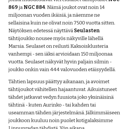
869
ja
NGC 884
. Nämä joukot ovat noin 14
miljoonan vuoden ikäisiä, ja näemme ne
sellaisina kuin ne olivat noin 7500 vuotta sitten.
Näytöksen edetessä näyttävä
Seulasten
tähtijoukko nousee myös näkyville lähellä
Marsia. Seulaset on reilusti Kaksoisklusteria
vanhempi - sen iäksi arvioidaan 150 miljoonaa
vuotta. Seulaset näkyvät hyvin paljain silmin -
joukko onkin vain 444 valovuoden etäisyydellä.
Tähtien lapsuus päättyy aikanaan, ja avoimet
tähtijoukot vähitellen hajaantuvat. Aikuistuneet
tähdet jatkavat vedyn fuusiota joko yksinäisinä
tähtinä - kuten Aurinko - tai kahden tai
useamman tähden järjestelmänä. Jälkimmäiseen
joukkoon kuuluu noin puolet kotigalaksimme
Linnunradan tähdistä.
Yön aikana