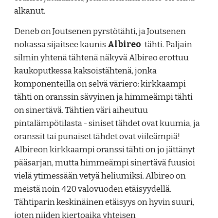
alkanut.
Deneb on Joutsenen pyrstötähti, ja Joutsenen
nokassa
sijaitsee kaunis
Albireo
-tähti
. Paljain
silmin yhtenä tähtenä näkyvä Albireo erottuu
kaukoputkessa kaksoistähtenä
, jonka
komponen
teilla on selvä väriero: kirkkaampi
tähti on
oranssin sävyinen ja him
meämpi tähti
on
sin
ertävä
.
Tähtien väri aiheutuu
pintalämpötilasta - siniset tähdet ovat kuumia, ja
oranssit tai punaiset tähdet ovat viileämpiä!
Albireon kirkkaampi oranssi tähti on jo jättänyt
pääsarjan, mutta himmeämpi sinertävä fuusioi
vielä ytimessään vetyä heliumiksi. Albireo on
meistä noin 420 valovuoden etäisyydellä.
Tähtiparin keskinäinen etäisyys on hyvin suuri,
joten niiden kiertoaika yhteisen