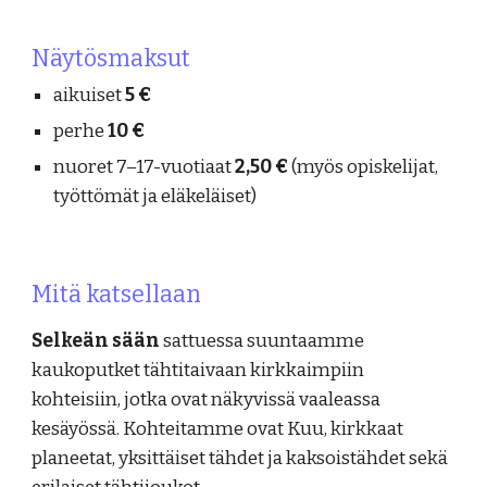
Näytösmaksut
aikuiset
5 €
perhe
10 €
nuoret 7–17-vuotiaat
2,50 €
(myös opiskelijat,
työttömät ja eläkeläiset)
Mitä katsellaan
Selkeän sään
sattuessa suuntaamme
kaukoputket tähtitaivaan kirkkaimpiin
kohteisiin, jotka ovat näkyvissä vaaleassa
kesäyössä. Kohteitamme ovat Kuu, kirkkaat
planeetat, yksittäiset tähdet ja kaksoistähdet sekä