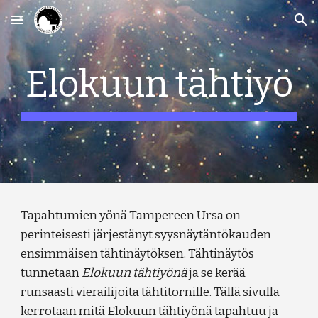
Skip to main content
Skip to navigation
Elokuun tähtiyö
Tapahtumien yönä Tampereen Ursa on
perinteisesti järjestänyt syysnäytäntökauden
ensimmäisen tähtinäytöksen. Tähtinäytös
tunnetaan
Elokuun tähtiyönä
ja se kerää
runsaasti vierailijoita tähtitornille. Tällä sivulla
kerrotaan mitä Elokuun tähtiyönä tapahtuu ja