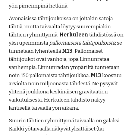
yön pimeimpinä hetkinä.
Avonaisissa tähtijoukoissa on joitakin satoja
tähtiä, mutta taivaalta löytyy suurempiakin
tähtien ryhmittymiä.
Herkuleen
tähdistössä on
yksi upeimmista
pallomaisista tähtijoukoista
;
se
tunnetaan lyhenteellä
M13
. Pallomaiset
tähtijoukot ovat vanhoja, jopa Linnunrataa
vanhempia. Linnunradan ympäriltä tunnetaan
noin 150 pallomaista tähtijoukkoa.
M13
koostuu
arviolta noin miljoonasta tähdestä. Ne pysyvät
yhtenä joukkona keskinäisen gravitaation
vaikutuksesta. Herkuleen tähdistö näkyy
läntisellä taivaalla yön aikana.
Suurin tähtien ryhmittymä taivaalla on galaksi.
Kaikki yötaivaalla näkyvät yksittäiset (tai