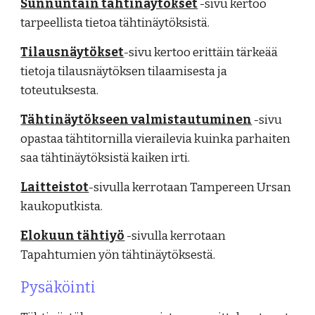
Sunnuntain tähtinäytökset
-sivu kertoo
tarpeellista tietoa tähtinäytöksistä.
Tilausnäytökset
-sivu kertoo erittäin tärkeää
tietoja tilausnäytöksen tilaamisesta ja
toteutuksesta.
Tähtinäytökseen valmistautuminen
-sivu
opastaa tähtitornilla vierailevia kuinka parhaiten
saa tähtinäytöksistä kaiken irti.
Laitteistot
-sivulla kerrotaan Tampereen Ursan
kaukoputkista.
Elokuun tähtiyö
-sivulla kerrotaan
Tapahtumien yön tähtinäytöksestä.
Pysäköinti