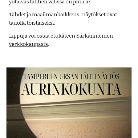
yötaivas tähtien välissä on pimeä?
Tähdet ja maailmankaikkeus -näytökset ovat
tauolla toistaiseksi.
Lippuja voi ostaa etukäteen
Särkänniemen
verkkokaupasta
.