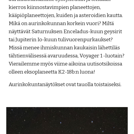
kierros
kiinnostavimpien planeettojen,
kääpiöplaneettojen, kuiden ja asteroidien kautta.
Mikä on aurinkokunnan korkein vuori? Miltä
näyttävät Saturnuksen Enceladus-kuun geysirit
tai Jupiterin Io-kuun tulivuorenpurkaukset?
Missä menee ihmiskunnan kaukaisin lähettiläs
tähtienvälisessä avaruudessa, Voyager 1 -luotain?
Vierailemme myös viime aikoina uutisotsikoissa
olleen eksoplaneetta K2-18b:n luona!
Aurinkokuntanäytökset ovat tauolla toistaiseksi.