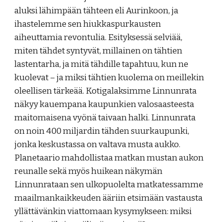
aluksi lähimpään tähteen eli Aurinkoon, ja
ihastelemme sen hiukkaspurkausten
aiheuttamia revontulia. Esityksessä selviää,
miten tähdet syntyvät, millainen on tähtien
lastentarha, ja mitä tähdille tapahtuu, kun ne
kuolevat – ja miksi tähtien kuolema on meillekin
oleellisen tärkeää. Kotigalaksimme Linnunrata
näkyy kauempana kaupunkien valosaasteesta
maitomaisena vyönä taivaan halki. Linnunrata
on noin 400 miljardin tähden suurkaupunki,
jonka keskustassa on valtava musta aukko.
Planetaario mahdollistaa matkan mustan aukon
reunalle sekä myös huikean näkymän
Linnunrataan sen ulkopuolelta matkatessamme
maailmankaikkeuden ääriin etsimään vastausta
yllättävänkin viattomaan kysymykseen: miksi