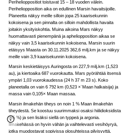
Perihelioppositiot toistuvat 15 – 18 vuoden välein.
Periheliopposition aika on edullinen Marsin havaitsijoille.
Planeetta näkyy meille silloin jopa 25 kaarisekunnin
kokoisena ja sen pinnalta on silloin mahdollista havaita
joitakin yksityiskohtia. Muina aikoina Mars näkyy
huomattavasti pienempänä ja apheliopposition aikaa se
näkyy vain 3,5 kaarisekunnin kokoisena. Marsin suurin
etäisyys Maasta on 30.11.2025 362,6 milj.km ja se näkyy
meille vain 3,9 kaarisekunnin kokoisena.
Marsin keskietäisyys Auringosta on 227,9 milj.km (1,523
au), ja kiertoaika 687 vuorokautta. Mars pyörähtää itsensä
ympäri 1,03 vuorokaudessa (24 h 37 m 23 s). Koko
planeetalla on vain 6 792 km (0,523 ×´Maan halkaisija) ja
massa vain 0,105× Maan massaa.
Marsin ilmakehän tiheys on noin 1 % Maan ilmakehän
tiheydestä. Se koostuu suurimmaksi osaksi hiilidioksidista
(95 %) ja sen lisäksi siellä on typpeä ja argonia.
Ilmakehässä on hyvin vähän ja vaihtelevasti vesihöyryä,
jotka muodostavat sopivissa olosuhteissa pilvisyyttä.