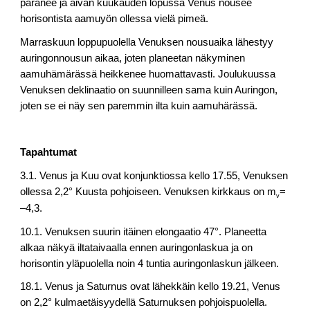
paranee ja aivan kuukauden lopussa Venus nousee
horisontista aamuyön ollessa vielä pimeä.
Marraskuun loppupuolella Venuksen nousuaika lähestyy
auringonnousun aikaa, joten planeetan näkyminen
aamuhämärässä heikkenee huomattavasti. Joulukuussa
Venuksen deklinaatio on suunnilleen sama kuin Auringon,
joten se ei näy sen paremmin ilta kuin aamuhärässä.
Tapahtumat
3.1. Venus ja Kuu ovat konjunktiossa kello 17.55, Venuksen
ollessa 2,2° Kuusta pohjoiseen. Venuksen kirkkaus on m
=
v
–4,3.
10.1. Venuksen suurin itäinen elongaatio 47°. Planeetta
alkaa näkyä iltataivaalla ennen auringonlaskua ja on
horisontin yläpuolella noin 4 tuntia auringonlaskun jälkeen.
18.1. Venus ja Saturnus ovat lähekkäin kello 19.21, Venus
on 2,2° kulmaetäisyydellä Saturnuksen pohjoispuolella.