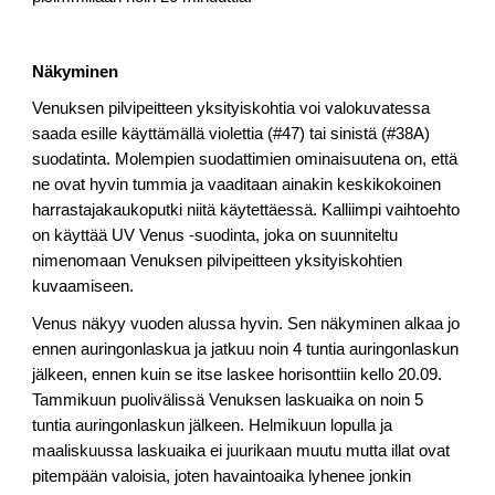
Näkyminen
Venuksen pilvipeitteen yksityiskohtia voi valokuvatessa
saada esille käyttämällä violettia (#47) tai sinistä (#38A)
suodatinta. Molempien suodattimien ominaisuutena on, että
ne ovat hyvin tummia ja vaaditaan ainakin keskikokoinen
harrastajakaukoputki niitä käytettäessä. Kalliimpi vaihtoehto
on käyttää UV Venus -suodinta, joka on suunniteltu
nimenomaan Venuksen pilvipeitteen yksityiskohtien
kuvaamiseen.
Venus näkyy vuoden alussa hyvin. Sen näkyminen alkaa jo
ennen auringonlaskua ja jatkuu noin 4 tuntia auringonlaskun
jälkeen, ennen kuin se itse laskee horisonttiin kello 20.09.
Tammikuun puolivälissä Venuksen laskuaika on noin 5
tuntia auringonlaskun jälkeen. Helmikuun lopulla ja
maaliskuussa laskuaika ei juurikaan muutu mutta illat ovat
pitempään valoisia, joten havaintoaika lyhenee jonkin