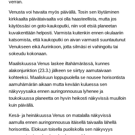
verran.
Venusta voi havaita myös päivällä. Tosin sen löytäminen
kirkkaalta päivätaivaalta voi olla haasteellista, mutta jos
käytössäsi on goto-kaukoputki, niin voit etsiä planeetan
kuvakenttään helposti. Varmista kuitenkin ennen okulaariin
katsomista, että kaukoputki on aivan varmasti suuntautunut
Venukseen eikä Aurinkoon, jotta silmäsi ei vahingoitu tai
sokeudu kokonaan.
Maaliskuussa Venus laskee iltahämärässä, kunnes
alakonjunktion (23.3.) jälkeen se siirtyy aamutaivaan
kohteeksi. Maaliskuun loppupuolella se nousee horisontista
aamuhämärän aikaan mutta kevään kuluessa sen
näkyvyysaika ennen auringonnousua lyhenee ja
toukokuussa planeetta on hyvin heikosti näkyvissä muulloin
kuin päivällä.
Kesä- ja heinäkuussa Venus on matalalla näkyvissä
aamulla ennen auringonnousua itäisellä taivaalla lähellä
horisonttia. Elokuun toisella puoliskolla sen näkyvyys