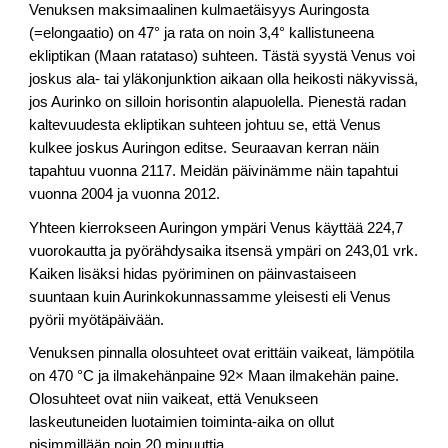
Venuksen maksimaalinen kulmaetäisyys Auringosta
(=elongaatio) on 47° ja rata on noin 3,4° kallistuneena
ekliptikan (Maan ratataso) suhteen. Tästä syystä Venus voi
joskus ala- tai yläkonjunktion aikaan olla heikosti näkyvissä,
jos Aurinko on silloin horisontin alapuolella. Pienestä radan
kaltevuudesta ekliptikan suhteen johtuu se, että Venus
kulkee joskus Auringon editse. Seuraavan kerran näin
tapahtuu vuonna 2117. Meidän päivinämme näin tapahtui
vuonna 2004 ja vuonna 2012.
Yhteen kierrokseen Auringon ympäri Venus käyttää 224,7
vuorokautta ja pyörähdysaika itsensä ympäri on 243,01 vrk.
Kaiken lisäksi hidas pyöriminen on päinvastaiseen
suuntaan kuin Aurinkokunnassamme yleisesti eli Venus
pyörii myötäpäivään.
Venuksen pinnalla olosuhteet ovat erittäin vaikeat, lämpötila
on 470 °C ja ilmakehänpaine 92× Maan ilmakehän paine.
Olosuhteet ovat niin vaikeat, että Venukseen
laskeutuneiden luotaimien toiminta-aika on ollut
pisimmillään noin 20 minuuttia.