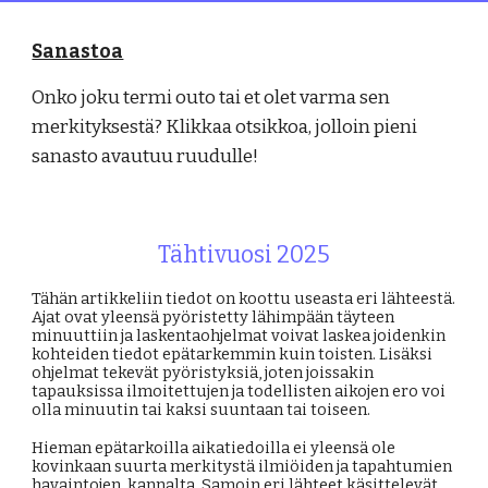
Sanastoa
Onko joku termi outo tai et olet varma sen
merkityksestä? Klikkaa otsikkoa, jolloin pieni
sanasto avautuu ruudulle!
Tähtivuosi 202
5
Tähän artikkeliin tiedot on koottu useasta eri lähteestä.
Ajat ovat yleensä pyöristetty lähimpään täyteen
minuuttiin ja laskentaohjelmat voivat laskea joidenkin
kohteiden tiedot epätarkemmin kuin toisten. Lisäksi
ohjelmat tekevät pyöristyksiä, joten joissakin
tapauksissa ilmoitettujen ja todellisten aikojen ero voi
olla minuutin tai kaksi suuntaan tai toiseen.
Hieman epätarkoilla aikatiedoilla ei yleensä ole
kovinkaan suurta merkitystä ilmiöiden ja tapahtumien
havaintojen kannalta. Samoin eri lähteet käsittelevät