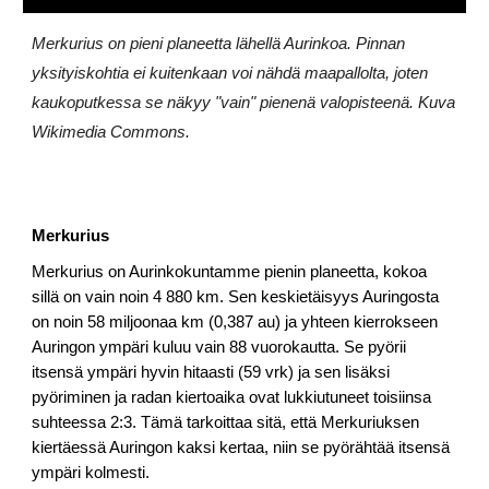
Merkurius on pieni planeetta lähellä Aurinkoa. Pinnan
yksityiskohtia ei kuitenkaan voi nähdä maapallolta, joten
kaukoputkessa se näkyy "vain" pienenä valopisteenä. Kuva
Wikimedia Commons.
Merkurius
Merkurius on Aurinkokuntamme pienin planeetta, kokoa
sillä on vain noin 4 880 km. Sen keskietäisyys Auringosta
on noin 58 miljoonaa km (0,387 au) ja yhteen kierrokseen
Auringon ympäri kuluu vain 88 vuorokautta. Se pyörii
itsensä ympäri hyvin hitaasti (59 vrk) ja sen lisäksi
pyöriminen ja radan kiertoaika ovat lukkiutuneet toisiinsa
suhteessa 2:3. Tämä tarkoittaa sitä, että Merkuriuksen
kiertäessä Auringon kaksi kertaa, niin se pyörähtää itsensä
ympäri kolmesti.