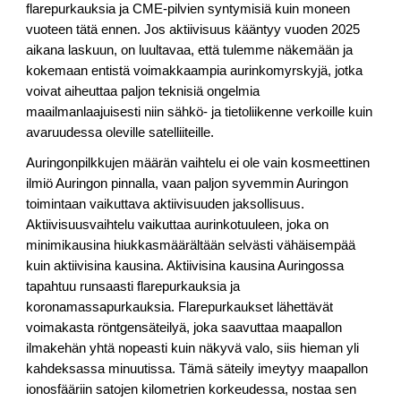
flarepurkauksia ja CME-pilvien syntymisiä kuin moneen
vuoteen tätä ennen. Jos aktiivisuus kääntyy vuoden 2025
aikana laskuun, on luultavaa, että tulemme näkemään ja
kokemaan entistä voimakkaampia aurinkomyrskyjä, jotka
voivat aiheuttaa paljon teknisiä ongelmia
maailmanlaajuisesti niin sähkö- ja tietoliikenne verkoille kuin
avaruudessa oleville satelliiteille.
Auringonpilkkujen määrän vaihtelu ei ole vain kosmeettinen
ilmiö Auringon pinnalla, vaan paljon syvemmin Auringon
toimintaan vaikuttava aktiivisuuden jaksollisuus.
Aktiivisuusvaihtelu vaikuttaa aurinkotuuleen, joka on
minimikausina hiukkasmäärältään selvästi vähäisempää
kuin aktiivisina kausina. Aktiivisina kausina Auringossa
tapahtuu runsaasti flarepurkauksia ja
koronamassapurkauksia. Flarepurkaukset lähettävät
voimakasta röntgensäteilyä, joka saavuttaa maapallon
ilmakehän yhtä nopeasti kuin näkyvä valo, siis hieman yli
kahdeksassa minuutissa. Tämä säteily imeytyy maapallon
ionosfääriin satojen kilometrien korkeudessa, nostaa sen