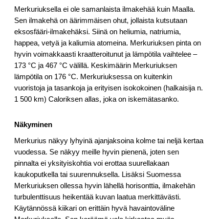
Merkuriuksella ei ole samanlaista ilmakehää kuin Maalla.
Sen ilmakehä on äärimmäisen ohut, jollaista kutsutaan
eksosfääri-ilmakehäksi. Siinä on heliumia, natriumia,
happea, vetyä ja kaliumia atomeina. Merkuriuksen pinta on
hyvin voimakkaasti kraatteroitunut ja lämpötila vaihtelee –
173 °C ja 467 °C välillä. Keskimäärin Merkuriuksen
lämpötila on 176 °C. Merkuriuksessa on kuitenkin
vuoristoja ja tasankoja ja erityisen isokokoinen (halkaisija n.
1 500 km) Caloriksen allas, joka on iskemätasanko.
Näkyminen
Merkurius näkyy lyhyinä ajanjaksoina kolme tai neljä kertaa
vuodessa. Se näkyy meille hyvin pienenä, joten sen
pinnalta ei yksityiskohtia voi erottaa suurellakaan
kaukoputkella tai suurennuksella. Lisäksi Suomessa
Merkuriuksen ollessa hyvin lähellä horisonttia, ilmakehän
turbulenttisuus heikentää kuvan laatua merkittävästi.
Käytännössä kiikari on erittäin hyvä havaintoväline