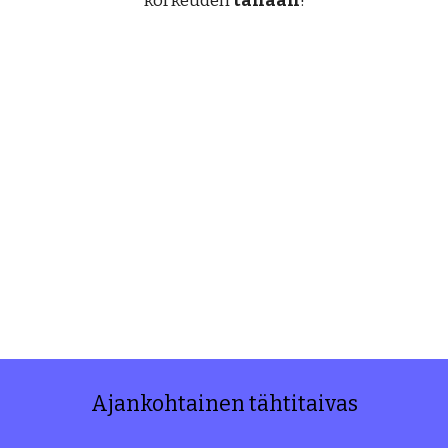
korkeuden
tänään
!
Ajankohtainen tähtitaivas