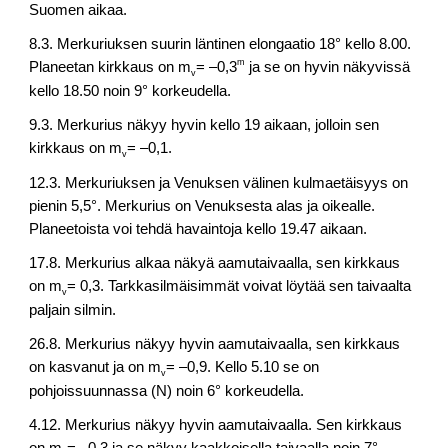
Suomen aikaa.
8.3. Merkuriuksen suurin läntinen elongaatio 18° kello 8.00.
m
Planeetan kirkkaus on m
= –0,3
ja se on hyvin näkyvissä
v
kello 18.50 noin 9° korkeudella.
9.3. Merkurius näkyy hyvin kello 19 aikaan, jolloin sen
kirkkaus on m
= –0,1.
v
12.3. Merkuriuksen ja Venuksen välinen kulmaetäisyys on
pienin 5,5°. Merkurius on Venuksesta alas ja oikealle.
Planeetoista voi tehdä havaintoja kello 19.47 aikaan.
17.8. Merkurius alkaa näkyä aamutaivaalla, sen kirkkaus
on m
= 0,3. Tarkkasilmäisimmät voivat löytää sen taivaalta
v
paljain silmin.
26.8. Merkurius näkyy hyvin aamutaivaalla, sen kirkkaus
on kasvanut ja on m
= –0,9. Kello 5.10 se on
v
pohjoissuunnassa (N) noin 6° korkeudella.
4.12. Merkurius näkyy hyvin aamutaivaalla. Sen kirkkaus