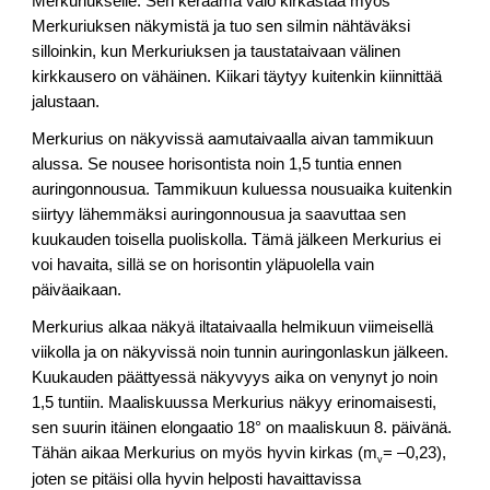
Merkuriukselle. Sen keräämä valo kirkastaa myös
Merkuriuksen näkymistä ja tuo sen silmin nähtäväksi
silloinkin, kun Merkuriuksen ja taustataivaan välinen
kirkkausero on vähäinen. Kiikari täytyy kuitenkin kiinnittää
jalustaan.
Merkurius on näkyvissä aamutaivaalla aivan tammikuun
alussa. Se nousee horisontista noin 1,5 tuntia ennen
auringonnousua. Tammikuun kuluessa nousuaika kuitenkin
siirtyy lähemmäksi auringonnousua ja saavuttaa sen
kuukauden toisella puoliskolla. Tämä jälkeen Merkurius ei
voi havaita, sillä se on horisontin yläpuolella vain
päiväaikaan.
Merkurius alkaa näkyä iltataivaalla helmikuun viimeisellä
viikolla ja on näkyvissä noin tunnin auringonlaskun jälkeen.
Kuukauden päättyessä näkyvyys aika on venynyt jo noin
1,5 tuntiin. Maaliskuussa Merkurius näkyy erinomaisesti,
sen suurin itäinen elongaatio 18° on maaliskuun 8. päivänä.
Tähän aikaa Merkurius on myös hyvin kirkas (m
= –0,23),
v
joten se pitäisi olla hyvin helposti havaittavissa