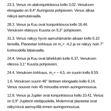
23.3. Venus on alakonjunktiossa kello 3.02. Venuksen
elongaatio on 8,4° Auringosta pohjoiseen. Venus alkaa
näkyä aamutaivaalla.
28.3. Venus ja Kuu ovat konjunktiossa kello 16.44.
Venuksen etäisyys Kuusta on 9,3° pohjoiseen.
31.3. Venus näkyy hyvin aamuhämärän aikaan kello 6.10
tienoilla. Planeetan kirkkaus on m
= -4,2 ja se näkyy noin 7°
v
korkeudella itätaivaalla.
24.4. Venus ja Kuu ovat lähekkäin kello 6.37, Venuksen
ollessa 3,1° Kuusta pohjoiseen.
24.4. Venuksen kirkkaus, m
= – 4,5, on suurin kello 8.59.
v
1.6. Venuksen suurin 46° läntinen elongaatio kello 6.14.
Venus nousee noin 45 minuuttia ennen auringonnousua.
12.8. Venus ja Jupiter ovat konjunktiossa kello 10.41. Venus
on 0,9° Jupiterin eteläpuolella. Molemmat planeetat ovat
näkyvissä aamuyöllä ennen auringonnousua.