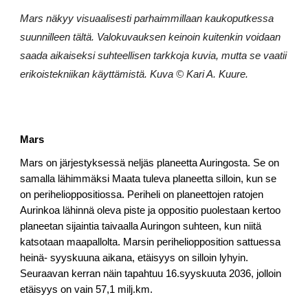
Mars näkyy visuaalisesti parhaimmillaan kaukoputkessa
suunnilleen tältä. Valokuvauksen keinoin kuitenkin voidaan
saada aikaiseksi suhteellisen tarkkoja kuvia, mutta se vaatii
erikoistekniikan käyttämistä. Kuva © Kari A. Kuure.
Mars
Mars on järjestyksessä neljäs planeetta Auringosta. Se on
samalla lähimmäksi Maata tuleva planeetta silloin, kun se
on perihelioppositiossa. Periheli on planeettojen ratojen
Aurinkoa lähinnä oleva piste ja oppositio puolestaan kertoo
planeetan sijaintia taivaalla Auringon suhteen, kun niitä
katsotaan maapallolta. Marsin periheliopposition sattuessa
heinä- syyskuuna aikana, etäisyys on silloin lyhyin.
Seuraavan kerran näin tapahtuu 16.syyskuuta 2036, jolloin
etäisyys on vain 57,1 milj.km.