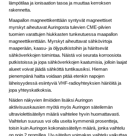
lämpötilaa ja ionisaation tasoa ja muuttaa kerroksen
rakennetta.
Maapallon magneettikenttään syntyvät magneettiset
myrskyt aiheutuvat Auringosta tulevien CME-pilvien
tuomien varattujen hiukkasten tunkeutuessa maapallon
magneettikenttään. Myrskyt aiheuttavat sähkövirtoja
maaperään, kaasu- ja öljyputkistoihin ja häiritsevät
sähköverkkojen toimintaa. Näistä voi seurata korroosiota
putkistoissa ja jopa sähköverkkojen kaatumisia, jolloin laajat
alueet voivat jäädä sähköttä tuntikausiksi. Hieman
pienempänä haitta voidaan pitää etenkin napojen
läheisyydessä esiintyviä VHF-radioyhteyksien häiriöitä ja
jopa yhteyskatkoksia.
Näiden näkyvien ilmiöiden lisäksi Auringon
aktiivisuuskausien myötä myös Auringon säteilemän
ultraviolettisäteilyn määrä vaihtelee hyvin huomattavasti.
Vaihtelun suuruus voi olla useita kymmeniä prosentteja,
toisin kuin Auringon kokonaissäteilyn määrä, jonka vaihtelu
on noin 2 promillea. Uv-säteilyn voimakas vaihtelu vaikuttaa