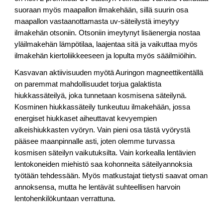
suoraan myös maapallon ilmakehään, sillä suurin osa
maapallon vastaanottamasta uv-säteilystä imeytyy
ilmakehän otsoniin. Otsoniin imeytynyt lisäenergia nostaa
yläilmakehän lämpötilaa, laajentaa sitä ja vaikuttaa myös
ilmakehän kiertoliikkeeseen ja lopulta myös sääilmiöihin.
Kasvavan aktiivisuuden myötä Auringon magneettikentällä
on paremmat mahdollisuudet torjua galaktista
hiukkassäteilyä, joka tunnetaan kosmisena säteilynä.
Kosminen hiukkassäteily tunkeutuu ilmakehään, jossa
energiset hiukkaset aiheuttavat kevyempien
alkeishiukkasten vyöryn. Vain pieni osa tästä vyörystä
pääsee maanpinnalle asti, joten olemme turvassa
kosmisen säteilyn vaikutuksilta. Vain korkealla lentävien
lentokoneiden miehistö saa kohonneita säteilyannoksia
työtään tehdessään. Myös matkustajat tietysti saavat oman
annoksensa, mutta he lentävät suhteellisen harvoin
lentohenkilökuntaan verrattuna.