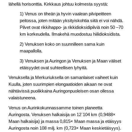
lähellä horisonttia. Kirkkaus johtuu kolmesta syystä:
1) Venus on tiheän ja hyvin vaalean pilvipeitteen
peitossa, joten mitään yksityiskohtia siitä ei voi nähdä.
Pilvet ovat rikkihappo- ja rikkidioksidipilviä noin 50 –70
km korkeudella. Ilmakehä muodostuu hiilidioksidista.
2) Venuksen koko on suunnilleen sama kuin
maapallolla.
3) Venuksen ja Auringon ja Venuksen ja Maan väliset
etäisyydet ovat suhteellisen lyhyitä.
Venuksella ja Merkuriuksella on samanlaiset vaiheet kuin
Kuulla, joten suurimpien elongaatioiden aikaan ne ovat
nähtävissä puolikkaina Auringonpuoleisen osan ollessa
valaistuneena.
Venus on Aurinkokunnassamme toinen planeetta
Auringosta. Venuksen halkaisija on 12`104 km (0,9488×
Maan halkaisija) ja massa 0,815× Maan massa ja etäisyys
Auringosta noin 108 milj. km (0,723× Maan keskietäisyys).