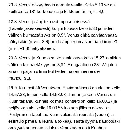
23.8. Venus näkyy hyvin aamutaivaalla. Kello 5.10 se on
koillisessa 18° korkeudella ja kirkkaus on m
= –4,0.
v
12.8. Venus ja Jupiter ovat toposentrisessä
(havaitsijakeskeisesti) konjunktiossa kello 8.30 ja niiden
välinen kulmaetäisyys on 0,9°. Venus ehkä päivätaivaalta
näkyisikin (mv= –3,9) mutta Jupiter on aivan liian himmeä
(mv= –1,8) näkyäkseen.
20.8. Venus ja Kuun ovat konjunktiossa kello 15.27 ja niiden
välinen kulmaetäisyys on 3,9°. Elongaatio on 33° W, joten
ainakin paljain silmin kohteiden näkeminen ei ole
mahdollista.
19.9. Kuu peittää Venuksen. Ensimmäinen kontakti on kello
14.57.38, toinen kello 14.58.08. Tämän jälkeen Venus on
Kuun takana, kunnes kolmas kontakti on kello 16.00.27 ja
neljäs kontakti kello 16.00.55 tuo sen jälleen näkyville.
Peittyminen tapahtuu Kuun valoisalla reunalla (vasen) ja
esiintulo pimeällä reunalla (oikea). Tästä syystä kaukoputki
on syytä suunnata ja lukita Venukseen eikä Kuuhun