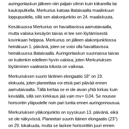
auringonlaskun jälkeen niin paljain silmin kuin kiikareilla tai
kaukoputkella. Merkurius katoaa iltataivaalta maaliskuun
loppupuolella, sillä sen alakonjunktio on 24. maaliskuuta.
Kesäkuussa Merkurius on havaittavissa aamutaivaalla,
mutta valoisa kesäyön taivas ei tee sen löytämisestä
kovinkaan helppoa. Merkurius on jälleen alakonjunktiossa
heinäkuun 1. päivänä, joten se voisi olla havaittavissa
heinäkuussa iltataivaalla. Auringonlaskun suunnassa taivas
on kuitenkin edelleen hyvin valoisa, joten Merkuriuksen
löytäminen vaaleasta kilosta on vaikeaa.
Merkuriuksen suurin läntinen elongaatio 18° on 19.
elokuuta, joten planeettaa voi etsiä pari päivää ennen
aamutaivaalta. Tällä kertaa se ei ole aivan yhtä kirkas kuin
keväällä, sillä sen kirkkaus jää vain mv= 0,04. Se nousee
horisontin yläpuolelle noin pari tuntia ennen auringonnousua.
Merkuriuksen yläkonjunktio on syyskuun 13. päivänä, eikä
se ole näkyvissä. Planeetan suurin itäinen elongaatio (23°)
on 29. lokakuuta, mutta se laskee horisonttiin juuri ennen