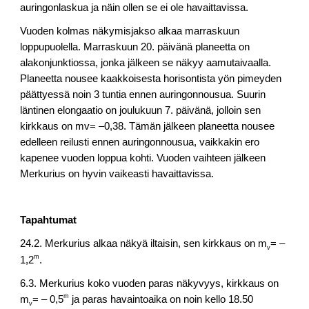
auringonlaskua ja näin ollen se ei ole havaittavissa.
Vuoden kolmas näkymisjakso alkaa marraskuun
loppupuolella. Marraskuun 20. päivänä planeetta on
alakonjunktiossa, jonka jälkeen se näkyy aamutaivaalla.
Planeetta nousee kaakkoisesta horisontista yön pimeyden
päättyessä noin 3 tuntia ennen auringonnousua. Suurin
läntinen elongaatio on joulukuun 7. päivänä, jolloin sen
kirkkaus on mv= –0,38. Tämän jälkeen planeetta nousee
edelleen reilusti ennen auringonnousua, vaikkakin ero
kapenee vuoden loppua kohti. Vuoden vaihteen jälkeen
Merkurius on hyvin vaikeasti havaittavissa.
Tapahtumat
24.2. Merkurius alkaa näkyä iltaisin, sen kirkkaus on m
= –
v
m
1,2
.
6.3. Merkurius koko vuoden paras näkyvyys, kirkkaus on
m
m
= – 0,5
ja paras havaintoaika on noin kello 18.50
v