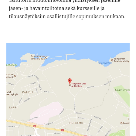
Tähtitorni muutoin avoinna yhdistyksen jäsenille
jäsen- ja havaintoiltoina sekä kursseille ja
tilausnäytöksiin osallistujille sopimuksen mukaan.