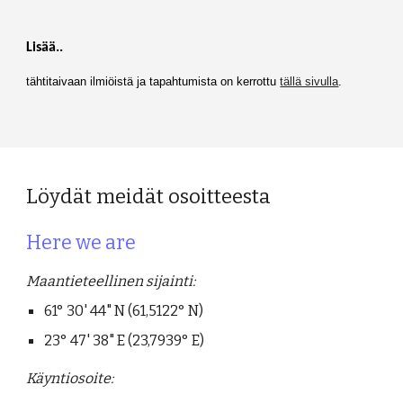
Lisää..
tähtitaivaan ilmiöistä ja tapahtumista on kerrottu
tällä sivulla
.
Löydät meidät osoitteesta
Here we are
Maantieteellinen sijainti:
61° 30' 44" N (61,5122° N)
23° 47' 38" E (23,7939° E)
Käyntiosoite: