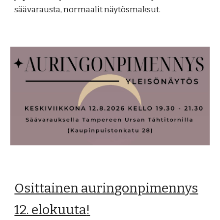
säävarausta, normaalit näytösmaksut.
Osittainen aurin
gonpimennys
12. elokuuta
!